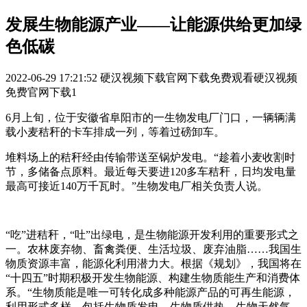
发展生物能源产业——让能源供给更加绿
色低碳
2022-06-29 17:21:52
硬汉视频下载官网下载免费观看硬汉视频
免费官网下载1
6月上旬，位于安徽省阜阳市的一生物发电厂门口，一辆辆满
载小麦秸秆的卡车排成一列，等着过磅卸车。
堆料场上的秸秆经由传输带送至锅炉发电。“趁着小麦收割时
节，多储备点原料。最近每天要进120多车秸秆，日均发电量
最高可接近140万千瓦时。”生物发电厂相关负责人说。
“吃”进秸秆，“吐”出绿电，是生物能源开发利用的重要形式之
一。农林废弃物、畜禽粪便、生活垃圾、废弃油脂……我国生
物质资源丰富，能源化利用潜力大。根据《规划》，我国将在
“十四五”时期积极开发生物能源、构建生物质能生产和消费体
系。“生物质能是唯一可转化成多种能源产品的可再生能源，
利用形式多样，包括生物质发电、生物质供热、生物天然气、