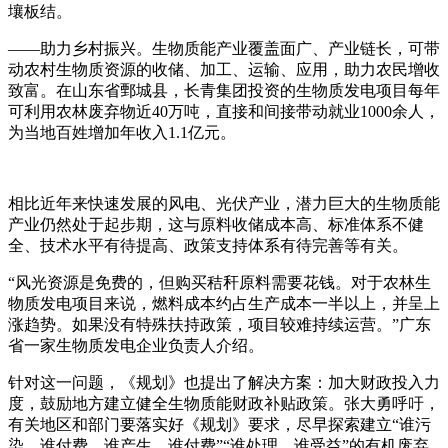
壤板结。
——助力乡村振兴。生物质能产业覆盖面广、产业链长，可带
动农村生物质资源的收储、加工、运输、应用，助力农民增收
致富。在山东省鄄城县，长青集团投资的生物质发电项目每年
可利用农林废弃物近40万吨，直接和间接带动就业1000余人，
为当地百姓增加年收入1.1亿元。
相比近年来快速发展的风电、光伏产业，潜力巨大的生物质能
产业仍然处于起步期，这与原料收储成本高、标准体系不健
全、技术水平有待提高、政策支持体系有待完善等有关。
“风光资源是免费的，但购买秸秆原料需要花钱。对于农林生
物质发电项目来说，燃料成本约占生产成本一半以上，并呈上
涨趋势。如果没有特殊扶持政策，项目较难持续运营。”广东
省一家生物质发电企业负责人介绍。
针对这一问题，《规划》也提出了解决方案：加大财政投入力
度，鼓励地方建立健全生物质能财政补贴政策。张大勇呼吁，
有关地区和部门要落实好《规划》要求，尽早探索建立“谁污
染、谁付费，谁产生、谁付费”“谁处理、谁受益”的有机废弃