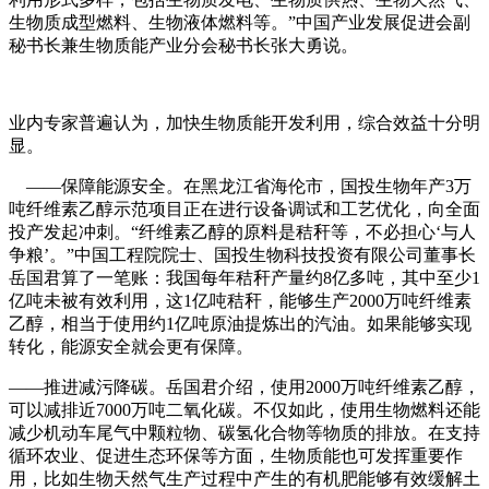
生物质成型燃料、生物液体燃料等。”中国产业发展促进会副
秘书长兼生物质能产业分会秘书长张大勇说。
业内专家普遍认为，加快生物质能开发利用，综合效益十分明
显。
——保障能源安全。在黑龙江省海伦市，国投生物年产3万
吨纤维素乙醇示范项目正在进行设备调试和工艺优化，向全面
投产发起冲刺。“纤维素乙醇的原料是秸秆等，不必担心‘与人
争粮’。”中国工程院院士、国投生物科技投资有限公司董事长
岳国君算了一笔账：我国每年秸秆产量约8亿多吨，其中至少1
亿吨未被有效利用，这1亿吨秸秆，能够生产2000万吨纤维素
乙醇，相当于使用约1亿吨原油提炼出的汽油。如果能够实现
转化，能源安全就会更有保障。
——推进减污降碳。岳国君介绍，使用2000万吨纤维素乙醇，
可以减排近7000万吨二氧化碳。不仅如此，使用生物燃料还能
减少机动车尾气中颗粒物、碳氢化合物等物质的排放。在支持
循环农业、促进生态环保等方面，生物质能也可发挥重要作
用，比如生物天然气生产过程中产生的有机肥能够有效缓解土