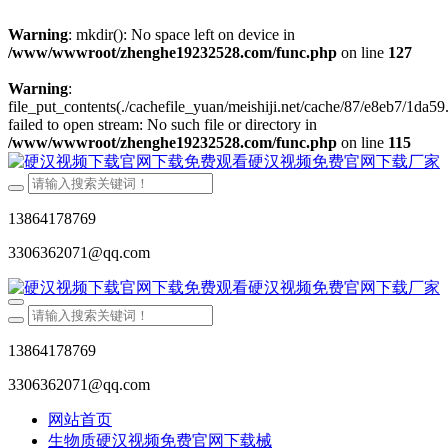
Warning
: mkdir(): No space left on device in
/www/wwwroot/zhenghe19232528.com/func.php
on line
127
Warning
:
file_put_contents(./cachefile_yuan/meishiji.net/cache/87/e8eb7/1da59.
failed to open stream: No such file or directory in
/www/wwwroot/zhenghe19232528.com/func.php
on line
115
13864178769
3306362071@qq.com
13864178769
3306362071@qq.com
网站首页
生物质硬汉视频免费官网下载械